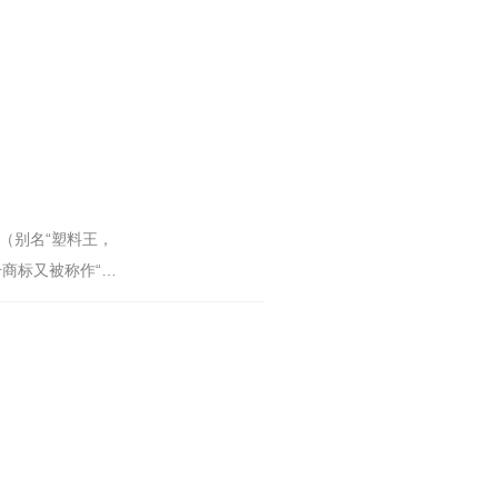
E，（别名“塑料王，
注册商标又被称作“特