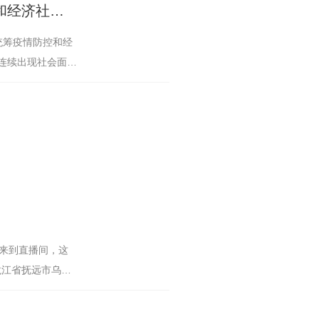
有效处置反复性 全力应对不确定(**统筹疫情防控和经济社会发展)
统筹疫情防控和经
京连续出现社会面病
迎来到直播间，这
黑龙江省抚远市乌苏