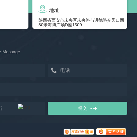
地址
陕西省西安市未央区未央路与进德路交叉口西
80米海博广场D座1509
e Message
提
交