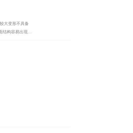
对较大变形不具备
面结构容易出现面
龙喷涂