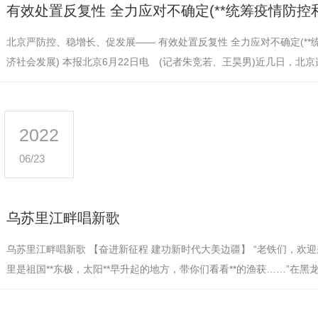
北京严防控、稳增长、促发展—— 有效处置反复性 全力应对不确定(**
济社会发展) 本报北京6月22日电 (记者朱竞若、王昊男)近几日，北
例，疫情防控形势依然严峻…
2022
06/23
乌苏里江畔唱新歌
乌苏里江畔唱新歌 【奋进新征程 建功新时代大美边疆】 “老铁们，欢
里是祖国**东极，太阳**早升起的地方，带你们看看**的渔获……”在
镇抓吉赫哲族村，迎着**…